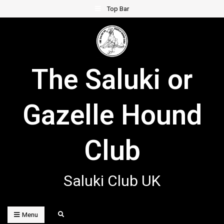
Skip
Top Bar
to
content
The Saluki or
Gazelle Hound
Club
Saluki Club UK
Search
Menu